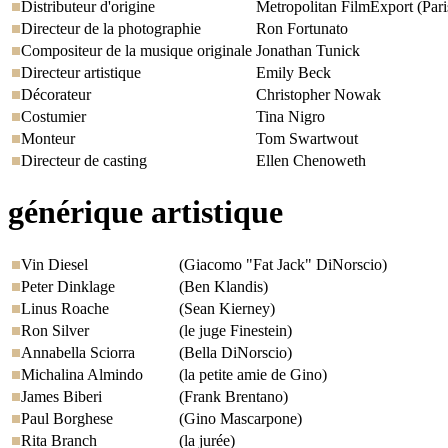
Distributeur d'origine
Metropolitan FilmExport (Pari
Directeur de la photographie
Ron Fortunato
Compositeur de la musique originale
Jonathan Tunick
Directeur artistique
Emily Beck
Décorateur
Christopher Nowak
Costumier
Tina Nigro
Monteur
Tom Swartwout
Directeur de casting
Ellen Chenoweth
générique artistique
Vin Diesel
(Giacomo "Fat Jack" DiNorscio)
Peter Dinklage
(Ben Klandis)
Linus Roache
(Sean Kierney)
Ron Silver
(le juge Finestein)
Annabella Sciorra
(Bella DiNorscio)
Michalina Almindo
(la petite amie de Gino)
James Biberi
(Frank Brentano)
Paul Borghese
(Gino Mascarpone)
Rita Branch
(la jurée)