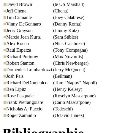
David Brown
(le US Marshall)
Jeff Chena
(Chena)
Tim Cinnante
(Joey Calabrese)
Vinny DeGennaro
(Danny Roma)
Jerry Grayson
(Jimmy Katz)
Marcia Jean Kurtz
(Sara Stibles)
Alex Rocco
(Nick Calabrese)
Raúl Esparza
(Tony Compagna)
Richard Portnow
(Max Novardis)
Robert Stanton
(Chris Newberger)
Domenick Lombardozzi
(Jerry McQueen)
Josh Pais
(Bellman)
Richard DeDomenico
(Tom "Nappy" Napoli)
Ben Lipitz
(Henry Kelsey)
Rose Pasquale
(Roselyn Mascarpone)
Frank Pietrangolare
(Carlo Mascarpone)
Nicholas A. Puccio
(Tedeschi)
Roger Zamudio
(Octavio Juarez)