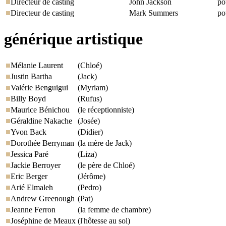
Directeur de casting
John Jackson
po
Directeur de casting
Mark Summers
po
générique artistique
Mélanie Laurent
(Chloé)
Justin Bartha
(Jack)
Valérie Benguigui
(Myriam)
Billy Boyd
(Rufus)
Maurice Bénichou
(le réceptionniste)
Géraldine Nakache
(Josée)
Yvon Back
(Didier)
Dorothée Berryman
(la mère de Jack)
Jessica Paré
(Liza)
Jackie Berroyer
(le père de Chloé)
Eric Berger
(Jérôme)
Arié Elmaleh
(Pedro)
Andrew Greenough
(Pat)
Jeanne Ferron
(la femme de chambre)
Joséphine de Meaux
(l'hôtesse au sol)