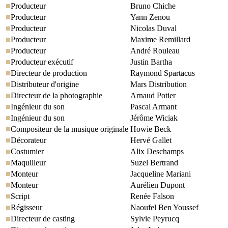
Producteur
Bruno Chiche
Producteur
Yann Zenou
Producteur
Nicolas Duval
Producteur
Maxime Remillard
Producteur
André Rouleau
Producteur exécutif
Justin Bartha
Directeur de production
Raymond Spartacus
Distributeur d'origine
Mars Distribution
Directeur de la photographie
Arnaud Potier
Ingénieur du son
Pascal Armant
Ingénieur du son
Jérôme Wiciak
Compositeur de la musique originale
Howie Beck
Décorateur
Hervé Gallet
Costumier
Alix Deschamps
Maquilleur
Suzel Bertrand
Monteur
Jacqueline Mariani
Monteur
Aurélien Dupont
Script
Renée Falson
Régisseur
Naoufel Ben Youssef
Directeur de casting
Sylvie Peyrucq