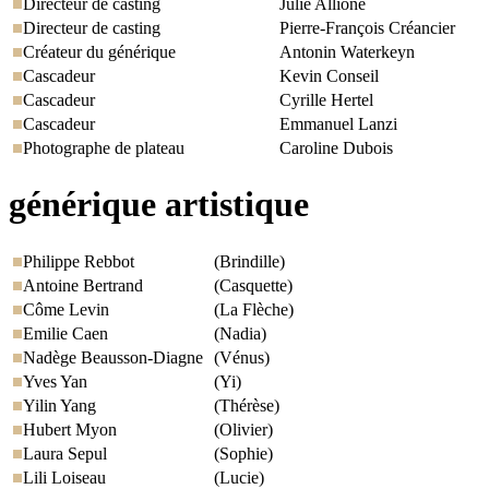
Directeur de casting
Julie Allione
Directeur de casting
Pierre-François Créancier
Créateur du générique
Antonin Waterkeyn
Cascadeur
Kevin Conseil
Cascadeur
Cyrille Hertel
Cascadeur
Emmanuel Lanzi
Photographe de plateau
Caroline Dubois
générique artistique
Philippe Rebbot
(Brindille)
Antoine Bertrand
(Casquette)
Côme Levin
(La Flèche)
Emilie Caen
(Nadia)
Nadège Beausson-Diagne
(Vénus)
Yves Yan
(Yi)
Yilin Yang
(Thérèse)
Hubert Myon
(Olivier)
Laura Sepul
(Sophie)
Lili Loiseau
(Lucie)