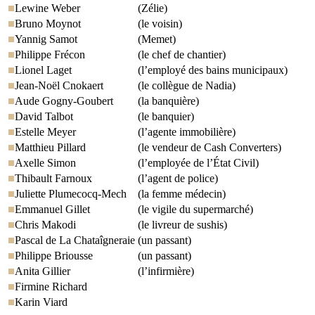
Lewine Weber
(Zélie)
Bruno Moynot
(le voisin)
Yannig Samot
(Memet)
Philippe Frécon
(le chef de chantier)
Lionel Laget
(l’employé des bains municipaux)
Jean-Noël Cnokaert
(le collègue de Nadia)
Aude Gogny-Goubert
(la banquière)
David Talbot
(le banquier)
Estelle Meyer
(l’agente immobilière)
Matthieu Pillard
(le vendeur de Cash Converters)
Axelle Simon
(l’employée de l’État Civil)
Thibault Farnoux
(l’agent de police)
Juliette Plumecocq-Mech
(la femme médecin)
Emmanuel Gillet
(le vigile du supermarché)
Chris Makodi
(le livreur de sushis)
Pascal de La Chataîgneraie
(un passant)
Philippe Briousse
(un passant)
Anita Gillier
(l’infirmière)
Firmine Richard
Karin Viard