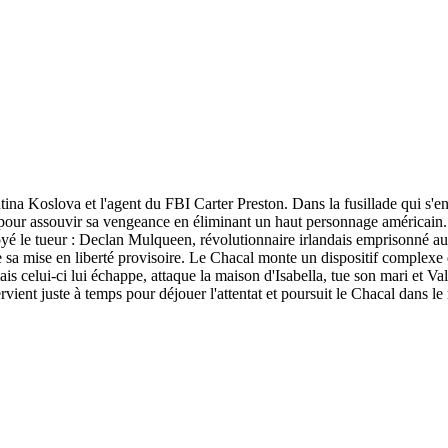
a Koslova et l'agent du FBI Carter Preston. Dans la fusillade qui s'ensu
pour assouvir sa vengeance en éliminant un haut personnage américain. 
toyé le tueur : Declan Mulqueen, révolutionnaire irlandais emprisonné a
sa mise en liberté provisoire. Le Chacal monte un dispositif complexe 
mais celui-ci lui échappe, attaque la maison d'Isabella, tue son mari et 
ntervient juste à temps pour déjouer l'attentat et poursuit le Chacal dans