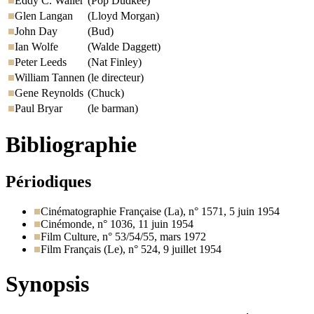
Eddy C. Waller
(Pop Dudkee)
Glen Langan
(Lloyd Morgan)
John Day
(Bud)
Ian Wolfe
(Walde Daggett)
Peter Leeds
(Nat Finley)
William Tannen
(le directeur)
Gene Reynolds
(Chuck)
Paul Bryar
(le barman)
Bibliographie
Périodiques
Cinématographie Française (La), n° 1571, 5 juin 1954
Cinémonde, n° 1036, 11 juin 1954
Film Culture, n° 53/54/55, mars 1972
Film Français (Le), n° 524, 9 juillet 1954
Synopsis