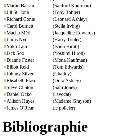
Martin Balsam
(Sanford Kaufman)
Jill St. John
(Toby Tobler)
Richard Conte
(Leonard Ashley)
Carol Burnett
(Stella Irving)
Macha Méril
(Jacqueline Edwards)
Louis Nye
(Harry Tobler)
Yoko Tani
(Isami Hiroti)
Jack Soo
(Yoshimi Hiroti)
Dianne Foster
(Mona Kaufman)
Elliott Reid
(Tom Edwards)
Johnny Silver
(Charley)
Elisabeth Fraser
(Dora Ashley)
Steve Clinton
(Sam Jones)
Daniel Ocko
(l'avocat)
Allison Hayes
(Madame Grayson)
James O'Rear
(le policier)
Bibliographie