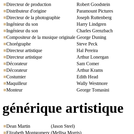
Directeur de production
Robert Goodstein
Distributeur d'origine
Paramount Pictures
Directeur de la photographie
Joseph Ruttenberg
Ingénieur du son
Harry Lindgren
Ingénieur du son
Charles Grenzbach
Compositeur de la musique originale
George Duning
Chorégraphe
Steve Peck
Directeur artistique
Hal Pereira
Directeur artistique
Arthur Lonergan
Décorateur
Sam Comer
Décorateur
Arthur Krams
Costumier
Edith Head
Maquilleur
Wally Westmore
Monteur
George Tomasini
générique artistique
Dean Martin
(Jason Steel)
Elizabeth Montgomery
(Mellisa Morris)