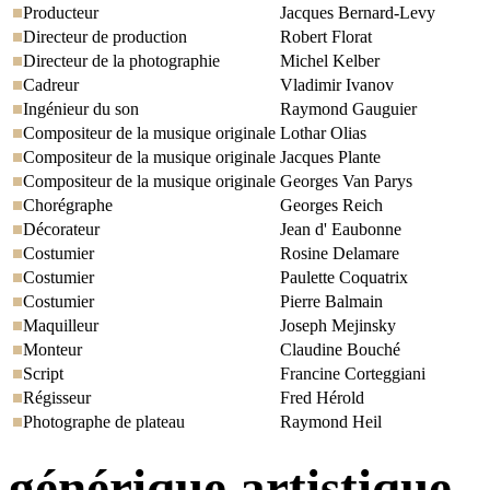
Producteur
Jacques Bernard-Levy
Directeur de production
Robert Florat
Directeur de la photographie
Michel Kelber
Cadreur
Vladimir Ivanov
Ingénieur du son
Raymond Gauguier
Compositeur de la musique originale
Lothar Olias
Compositeur de la musique originale
Jacques Plante
Compositeur de la musique originale
Georges Van Parys
Chorégraphe
Georges Reich
Décorateur
Jean d' Eaubonne
Costumier
Rosine Delamare
Costumier
Paulette Coquatrix
Costumier
Pierre Balmain
Maquilleur
Joseph Mejinsky
Monteur
Claudine Bouché
Script
Francine Corteggiani
Régisseur
Fred Hérold
Photographe de plateau
Raymond Heil
générique artistique