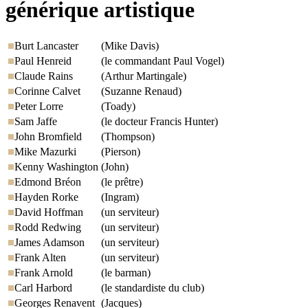
générique artistique
Burt Lancaster
(Mike Davis)
Paul Henreid
(le commandant Paul Vogel)
Claude Rains
(Arthur Martingale)
Corinne Calvet
(Suzanne Renaud)
Peter Lorre
(Toady)
Sam Jaffe
(le docteur Francis Hunter)
John Bromfield
(Thompson)
Mike Mazurki
(Pierson)
Kenny Washington
(John)
Edmond Bréon
(le prêtre)
Hayden Rorke
(Ingram)
David Hoffman
(un serviteur)
Rodd Redwing
(un serviteur)
James Adamson
(un serviteur)
Frank Alten
(un serviteur)
Frank Arnold
(le barman)
Carl Harbord
(le standardiste du club)
Georges Renavent
(Jacques)