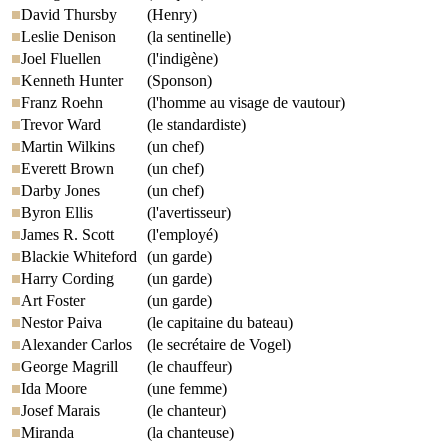
David Thursby
(Henry)
Leslie Denison
(la sentinelle)
Joel Fluellen
(l'indigène)
Kenneth Hunter
(Sponson)
Franz Roehn
(l'homme au visage de vautour)
Trevor Ward
(le standardiste)
Martin Wilkins
(un chef)
Everett Brown
(un chef)
Darby Jones
(un chef)
Byron Ellis
(l'avertisseur)
James R. Scott
(l'employé)
Blackie Whiteford
(un garde)
Harry Cording
(un garde)
Art Foster
(un garde)
Nestor Paiva
(le capitaine du bateau)
Alexander Carlos
(le secrétaire de Vogel)
George Magrill
(le chauffeur)
Ida Moore
(une femme)
Josef Marais
(le chanteur)
Miranda
(la chanteuse)