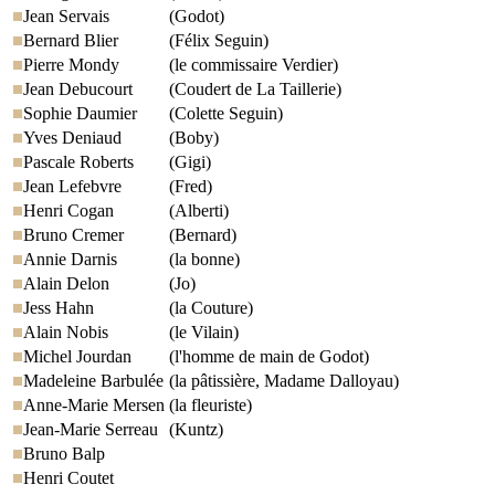
Jean Servais
(Godot)
Bernard Blier
(Félix Seguin)
Pierre Mondy
(le commissaire Verdier)
Jean Debucourt
(Coudert de La Taillerie)
Sophie Daumier
(Colette Seguin)
Yves Deniaud
(Boby)
Pascale Roberts
(Gigi)
Jean Lefebvre
(Fred)
Henri Cogan
(Alberti)
Bruno Cremer
(Bernard)
Annie Darnis
(la bonne)
Alain Delon
(Jo)
Jess Hahn
(la Couture)
Alain Nobis
(le Vilain)
Michel Jourdan
(l'homme de main de Godot)
Madeleine Barbulée
(la pâtissière, Madame Dalloyau)
Anne-Marie Mersen
(la fleuriste)
Jean-Marie Serreau
(Kuntz)
Bruno Balp
Henri Coutet