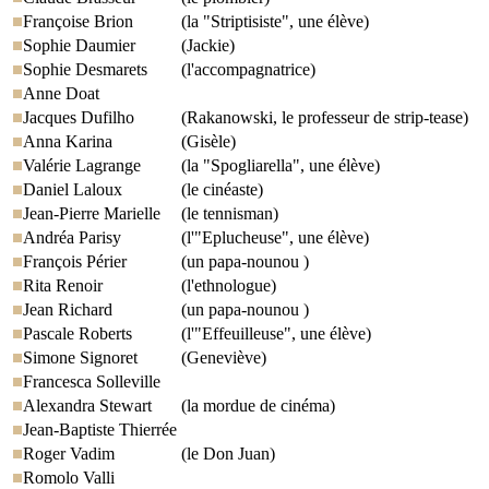
Françoise Brion
(la "Striptisiste", une élève)
Sophie Daumier
(Jackie)
Sophie Desmarets
(l'accompagnatrice)
Anne Doat
Jacques Dufilho
(Rakanowski, le professeur de strip-tease)
Anna Karina
(Gisèle)
Valérie Lagrange
(la "Spogliarella", une élève)
Daniel Laloux
(le cinéaste)
Jean-Pierre Marielle
(le tennisman)
Andréa Parisy
(l'"Eplucheuse", une élève)
François Périer
(un papa-nounou )
Rita Renoir
(l'ethnologue)
Jean Richard
(un papa-nounou )
Pascale Roberts
(l'"Effeuilleuse", une élève)
Simone Signoret
(Geneviève)
Francesca Solleville
Alexandra Stewart
(la mordue de cinéma)
Jean-Baptiste Thierrée
Roger Vadim
(le Don Juan)
Romolo Valli