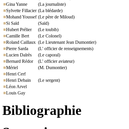
Gina Yanne
(La journaliste)
Sylvette Fillacier
(La blédarde)
Mohand Youssef
(Le père de Miloud)
Si Saïd
(Saïd)
Hubert Prélier
(Le toubib)
Camille Bert
(Le Colonel)
Roland Caillaux
(Le Lieutenant Jean Dumontier)
Pierre Sarda
(L' officier de renseignements)
Lucien Dalrès
(Le caporal)
Bernard Rédor
(L' officier aviateur)
Mériel
(M. Dumontier)
Henri Cerf
Henri Debain
(Le sergent)
Léon Arvel
Louis Gay
Bibliographie