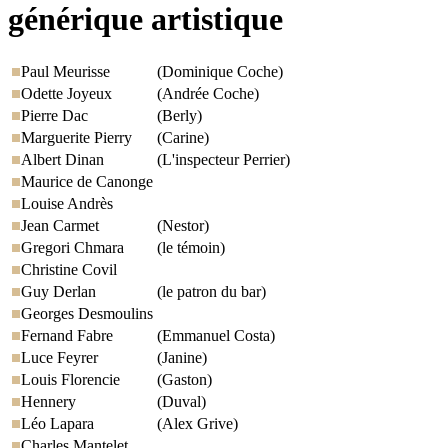
générique artistique
Paul Meurisse
(Dominique Coche)
Odette Joyeux
(Andrée Coche)
Pierre Dac
(Berly)
Marguerite Pierry
(Carine)
Albert Dinan
(L'inspecteur Perrier)
Maurice de Canonge
Louise Andrès
Jean Carmet
(Nestor)
Gregori Chmara
(le témoin)
Christine Covil
Guy Derlan
(le patron du bar)
Georges Desmoulins
Fernand Fabre
(Emmanuel Costa)
Luce Feyrer
(Janine)
Louis Florencie
(Gaston)
Hennery
(Duval)
Léo Lapara
(Alex Grive)
Charles Mantelet