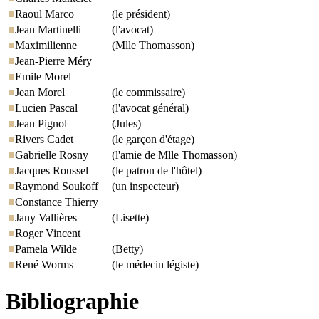
Raoul Marco
(le président)
Jean Martinelli
(l'avocat)
Maximilienne
(Mlle Thomasson)
Jean-Pierre Méry
Emile Morel
Jean Morel
(le commissaire)
Lucien Pascal
(l'avocat général)
Jean Pignol
(Jules)
Rivers Cadet
(le garçon d'étage)
Gabrielle Rosny
(l'amie de Mlle Thomasson)
Jacques Roussel
(le patron de l'hôtel)
Raymond Soukoff
(un inspecteur)
Constance Thierry
Jany Vallières
(Lisette)
Roger Vincent
Pamela Wilde
(Betty)
René Worms
(le médecin légiste)
Bibliographie