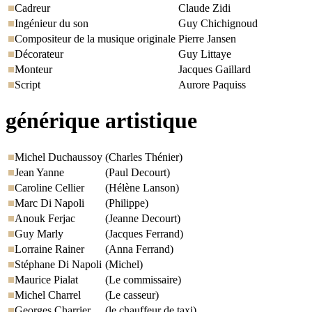
Cadreur
Claude Zidi
Ingénieur du son
Guy Chichignoud
Compositeur de la musique originale
Pierre Jansen
Décorateur
Guy Littaye
Monteur
Jacques Gaillard
Script
Aurore Paquiss
générique artistique
Michel Duchaussoy
(Charles Thénier)
Jean Yanne
(Paul Decourt)
Caroline Cellier
(Hélène Lanson)
Marc Di Napoli
(Philippe)
Anouk Ferjac
(Jeanne Decourt)
Guy Marly
(Jacques Ferrand)
Lorraine Rainer
(Anna Ferrand)
Stéphane Di Napoli
(Michel)
Maurice Pialat
(Le commissaire)
Michel Charrel
(Le casseur)
Georges Charrier
(le chauffeur de taxi)