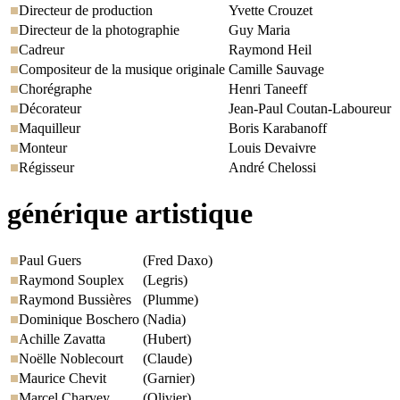
Directeur de production
Yvette Crouzet
Directeur de la photographie
Guy Maria
Cadreur
Raymond Heil
Compositeur de la musique originale
Camille Sauvage
Chorégraphe
Henri Taneeff
Décorateur
Jean-Paul Coutan-Laboureur
Maquilleur
Boris Karabanoff
Monteur
Louis Devaivre
Régisseur
André Chelossi
générique artistique
Paul Guers
(Fred Daxo)
Raymond Souplex
(Legris)
Raymond Bussières
(Plumme)
Dominique Boschero
(Nadia)
Achille Zavatta
(Hubert)
Noëlle Noblecourt
(Claude)
Maurice Chevit
(Garnier)
Marcel Charvey
(Olivier)