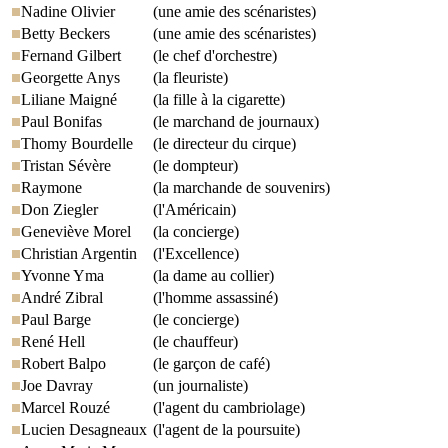
Nadine Olivier
(une amie des scénaristes)
Betty Beckers
(une amie des scénaristes)
Fernand Gilbert
(le chef d'orchestre)
Georgette Anys
(la fleuriste)
Liliane Maigné
(la fille à la cigarette)
Paul Bonifas
(le marchand de journaux)
Thomy Bourdelle
(le directeur du cirque)
Tristan Sévère
(le dompteur)
Raymone
(la marchande de souvenirs)
Don Ziegler
(l'Américain)
Geneviève Morel
(la concierge)
Christian Argentin
(l'Excellence)
Yvonne Yma
(la dame au collier)
André Zibral
(l'homme assassiné)
Paul Barge
(le concierge)
René Hell
(le chauffeur)
Robert Balpo
(le garçon de café)
Joe Davray
(un journaliste)
Marcel Rouzé
(l'agent du cambriolage)
Lucien Desagneaux
(l'agent de la poursuite)