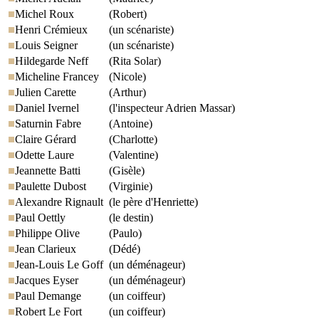
Michel Roux
(Robert)
Henri Crémieux
(un scénariste)
Louis Seigner
(un scénariste)
Hildegarde Neff
(Rita Solar)
Micheline Francey
(Nicole)
Julien Carette
(Arthur)
Daniel Ivernel
(l'inspecteur Adrien Massar)
Saturnin Fabre
(Antoine)
Claire Gérard
(Charlotte)
Odette Laure
(Valentine)
Jeannette Batti
(Gisèle)
Paulette Dubost
(Virginie)
Alexandre Rignault
(le père d'Henriette)
Paul Oettly
(le destin)
Philippe Olive
(Paulo)
Jean Clarieux
(Dédé)
Jean-Louis Le Goff
(un déménageur)
Jacques Eyser
(un déménageur)
Paul Demange
(un coiffeur)
Robert Le Fort
(un coiffeur)