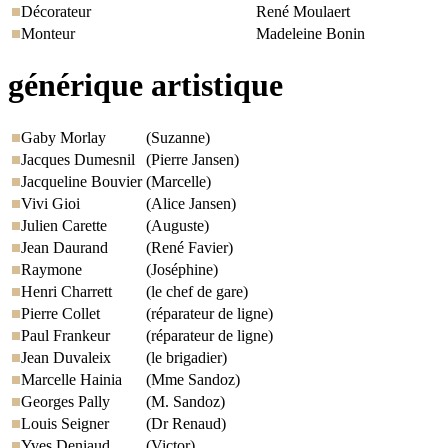
Décorateur
René Moulaert
Monteur
Madeleine Bonin
générique artistique
Gaby Morlay
(Suzanne)
Jacques Dumesnil
(Pierre Jansen)
Jacqueline Bouvier
(Marcelle)
Vivi Gioi
(Alice Jansen)
Julien Carette
(Auguste)
Jean Daurand
(René Favier)
Raymone
(Joséphine)
Henri Charrett
(le chef de gare)
Pierre Collet
(réparateur de ligne)
Paul Frankeur
(réparateur de ligne)
Jean Duvaleix
(le brigadier)
Marcelle Hainia
(Mme Sandoz)
Georges Pally
(M. Sandoz)
Louis Seigner
(Dr Renaud)
Yves Deniaud
(Victor)