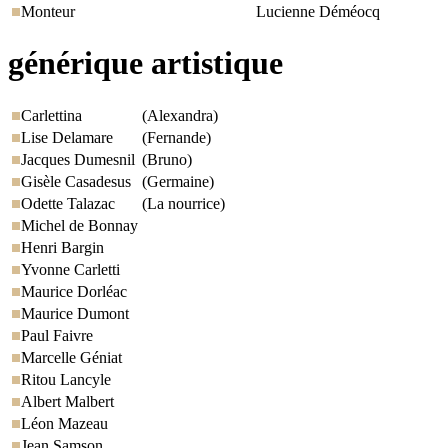
Monteur
Lucienne Déméocq
générique artistique
Carlettina
(Alexandra)
Lise Delamare
(Fernande)
Jacques Dumesnil
(Bruno)
Gisèle Casadesus
(Germaine)
Odette Talazac
(La nourrice)
Michel de Bonnay
Henri Bargin
Yvonne Carletti
Maurice Dorléac
Maurice Dumont
Paul Faivre
Marcelle Géniat
Ritou Lancyle
Albert Malbert
Léon Mazeau
Jean Samson