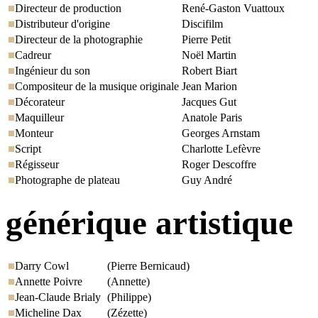
Directeur de production
René-Gaston Vuattoux
Distributeur d'origine
Discifilm
Directeur de la photographie
Pierre Petit
Cadreur
Noël Martin
Ingénieur du son
Robert Biart
Compositeur de la musique originale
Jean Marion
Décorateur
Jacques Gut
Maquilleur
Anatole Paris
Monteur
Georges Arnstam
Script
Charlotte Lefèvre
Régisseur
Roger Descoffre
Photographe de plateau
Guy André
générique artistique
Darry Cowl
(Pierre Bernicaud)
Annette Poivre
(Annette)
Jean-Claude Brialy
(Philippe)
Micheline Dax
(Zézette)