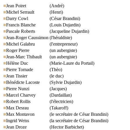
Jean Poiret
(André)
Michel Serrault
(Henri)
Darry Cowl
(César Brandini)
Francis Blanche
(Louis Dujardin)
Pascale Roberts
(Jacqueline Dujardin)
Jean-Roger Caussimon
(l'héraldiste)
Michel Galabru
(l'entrepreneur)
Roger Pierre
(un aubergiste)
Jean-Marc Thibault
(un aubergiste)
Hélène Duc
(Marie-Laure du Portail)
Pierre Tornade
(Thèo)
Jean Tissier
(le duc)
Bénédicte Lacoste
(Sylvie Dujardin)
Pierre Nunzi
(Jacques)
Marcel Charvey
(Dardaillan)
Robert Rollis
(l'électricien)
Max Desrau
(Takaroff)
Max Montavon
(le secrétaire de César Brandini)
Ingrid Weiss
(la secrétaire de César Brandini)
Jean Droze
(Hector Barbichet)