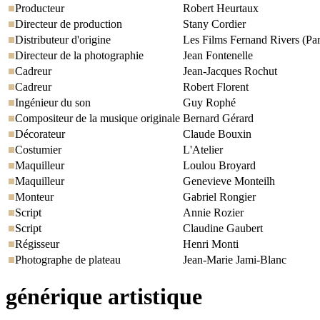
Producteur
Robert Heurtaux
Directeur de production
Stany Cordier
Distributeur d'origine
Les Films Fernand Rivers (Par
Directeur de la photographie
Jean Fontenelle
Cadreur
Jean-Jacques Rochut
Cadreur
Robert Florent
Ingénieur du son
Guy Rophé
Compositeur de la musique originale
Bernard Gérard
Décorateur
Claude Bouxin
Costumier
L'Atelier
Maquilleur
Loulou Broyard
Maquilleur
Genevieve Monteilh
Monteur
Gabriel Rongier
Script
Annie Rozier
Script
Claudine Gaubert
Régisseur
Henri Monti
Photographe de plateau
Jean-Marie Jami-Blanc
générique artistique