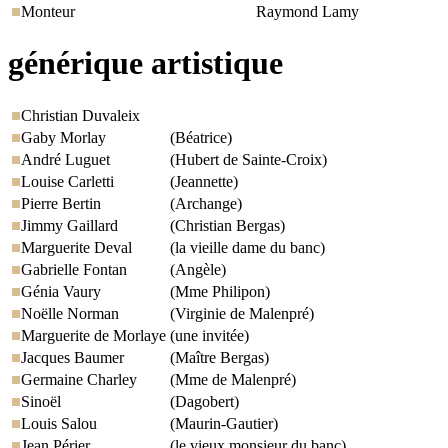
Monteur
Raymond Lamy
générique artistique
Christian Duvaleix
Gaby Morlay
(Béatrice)
André Luguet
(Hubert de Sainte-Croix)
Louise Carletti
(Jeannette)
Pierre Bertin
(Archange)
Jimmy Gaillard
(Christian Bergas)
Marguerite Deval
(la vieille dame du banc)
Gabrielle Fontan
(Angèle)
Génia Vaury
(Mme Philipon)
Noëlle Norman
(Virginie de Malenpré)
Marguerite de Morlaye
(une invitée)
Jacques Baumer
(Maître Bergas)
Germaine Charley
(Mme de Malenpré)
Sinoël
(Dagobert)
Louis Salou
(Maurin-Gautier)
Jean Périer
(le vieux monsieur du banc)