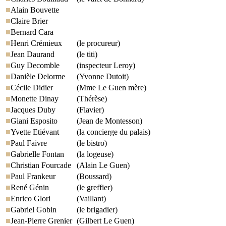
Alain Bouvette
Claire Brier
Bernard Cara
Henri Crémieux
(le procureur)
Jean Daurand
(le titi)
Guy Decomble
(inspecteur Leroy)
Danièle Delorme
(Yvonne Dutoit)
Cécile Didier
(Mme Le Guen mère)
Monette Dinay
(Thérèse)
Jacques Duby
(Flavier)
Giani Esposito
(Jean de Montesson)
Yvette Etiévant
(la concierge du palais)
Paul Faivre
(le bistro)
Gabrielle Fontan
(la logeuse)
Christian Fourcade
(Alain Le Guen)
Paul Frankeur
(Boussard)
René Génin
(le greffier)
Enrico Glori
(Vaillant)
Gabriel Gobin
(le brigadier)
Jean-Pierre Grenier
(Gilbert Le Guen)