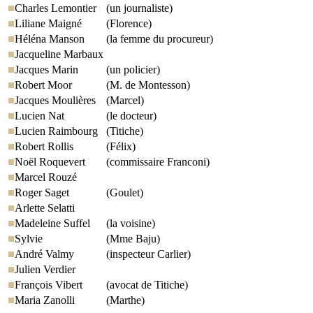
Charles Lemontier
(un journaliste)
Liliane Maigné
(Florence)
Héléna Manson
(la femme du procureur)
Jacqueline Marbaux
Jacques Marin
(un policier)
Robert Moor
(M. de Montesson)
Jacques Moulières
(Marcel)
Lucien Nat
(le docteur)
Lucien Raimbourg
(Titiche)
Robert Rollis
(Félix)
Noël Roquevert
(commissaire Franconi)
Marcel Rouzé
Roger Saget
(Goulet)
Arlette Selatti
Madeleine Suffel
(la voisine)
Sylvie
(Mme Baju)
André Valmy
(inspecteur Carlier)
Julien Verdier
François Vibert
(avocat de Titiche)
Maria Zanolli
(Marthe)