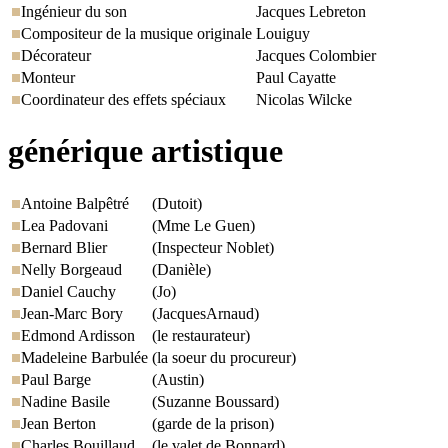
Ingénieur du son
Jacques Lebreton
Compositeur de la musique originale
Louiguy
Décorateur
Jacques Colombier
Monteur
Paul Cayatte
Coordinateur des effets spéciaux
Nicolas Wilcke
générique artistique
Antoine Balpêtré
(Dutoit)
Lea Padovani
(Mme Le Guen)
Bernard Blier
(Inspecteur Noblet)
Nelly Borgeaud
(Danièle)
Daniel Cauchy
(Jo)
Jean-Marc Bory
(JacquesArnaud)
Edmond Ardisson
(le restaurateur)
Madeleine Barbulée
(la soeur du procureur)
Paul Barge
(Austin)
Nadine Basile
(Suzanne Boussard)
Jean Berton
(garde de la prison)
Charles Bouillaud
(le valet de Bonnard)