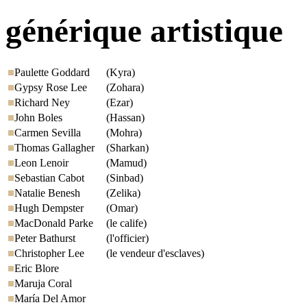
générique artistique
Paulette Goddard
(Kyra)
Gypsy Rose Lee
(Zohara)
Richard Ney
(Ezar)
John Boles
(Hassan)
Carmen Sevilla
(Mohra)
Thomas Gallagher
(Sharkan)
Leon Lenoir
(Mamud)
Sebastian Cabot
(Sinbad)
Natalie Benesh
(Zelika)
Hugh Dempster
(Omar)
MacDonald Parke
(le calife)
Peter Bathurst
(l'officier)
Christopher Lee
(le vendeur d'esclaves)
Eric Blore
Maruja Coral
María Del Amor