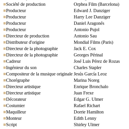
Société de production
Orphea Film (Barcelona)
Producteur
Edward J. Danziger
Producteur
Harry Lee Danziger
Producteur
Daniel Aragonés
Producteur
Antonio Pujol
Directeur de production
Antonio Sau
Distributeur d'origine
Mondial Films (Paris)
Directeur de la photographie
Jack E. Cox
Directeur de la photographie
Georges Périnal
Cadreur
José Luis Pérez de Rozas
Ingénieur du son
Charles Stapler
Compositeur de la musique originale
Jesús García Leoz
Chorégraphe
Marina Noreg
Directeur artistique
Enrique Bronchalo
Directeur artistique
Juan Frexe
Décorateur
Edgar G. Ulmer
Costumier
Rafael Richart
Maquilleur
Dorrie Hamilton
Monteur
Edith Lenny
Script
Shirley Ulmer