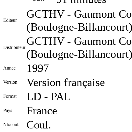
GCTHV - Gaumont Col
Editeur
(Boulogne-Billancourt
GCTHV - Gaumont Col
Distributeur
(Boulogne-Billancourt
1997
Annee
Version française
Version
LD - PAL
Format
France
Pays
Coul.
Nb/coul.