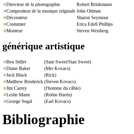
Directeur de la photographie
Robert Brinkmann
Compositeur de la musique originale
John Ottman
Décorateur
Sharon Seymour
Costumier
Erica Edell Phillips
Monteur
Steven Weisberg
générique artistique
Ben Stiller
(Sam Sweet/Stan Sweet)
Diane Baker
(Mrs Kovacs)
Jack Black
(Rick)
Matthew Broderick
(Steven Kovacs)
Jim Carrey
(l'homme du câble)
Leslie Mann
(Robin Harris)
George Segal
(Earl Kovacs)
Bibliographie