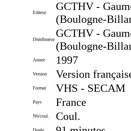
GCTHV - Gaumon
Editeur
(Boulogne-Billa
GCTHV - Gaumon
Distributeur
(Boulogne-Billa
1997
Annee
Version français
Version
VHS - SECAM
Format
France
Pays
Coul.
Nb/coul.
91 minutes
Durée