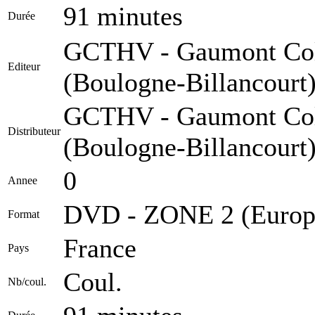
91 minutes
Durée
GCTHV - Gaumont Col
Editeur
(Boulogne-Billancourt
GCTHV - Gaumont Col
Distributeur
(Boulogne-Billancourt
0
Annee
DVD - ZONE 2 (Europ
Format
France
Pays
Coul.
Nb/coul.