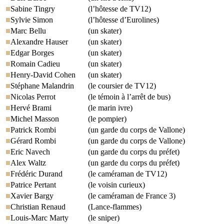
Sabine Tingry
(l’hôtesse de TV12)
Sylvie Simon
(l’hôtesse d’Eurolines)
Marc Bellu
(un skater)
Alexandre Hauser
(un skater)
Edgar Borges
(un skater)
Romain Cadieu
(un skater)
Henry-David Cohen
(un skater)
Stéphane Malandrin
(le coursier de TV12)
Nicolas Perrot
(le témoin à l’arrêt de bus)
Hervé Brami
(le marin ivre)
Michel Masson
(le pompier)
Patrick Rombi
(un garde du corps de Vallone)
Gérard Rombi
(un garde du corps de Vallone)
Eric Navech
(un garde du corps du préfet)
Alex Waltz
(un garde du corps du préfet)
Frédéric Durand
(le caméraman de TV12)
Patrice Pertant
(le voisin curieux)
Xavier Bargy
(le caméraman de France 3)
Christian Renaud
(Lance-flammes)
Louis-Marc Marty
(le sniper)