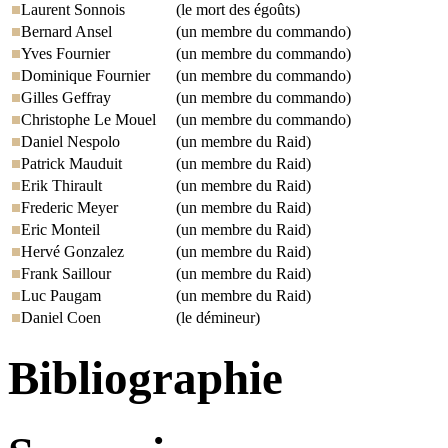
Laurent Sonnois
(le mort des égoûts)
Bernard Ansel
(un membre du commando)
Yves Fournier
(un membre du commando)
Dominique Fournier
(un membre du commando)
Gilles Geffray
(un membre du commando)
Christophe Le Mouel
(un membre du commando)
Daniel Nespolo
(un membre du Raid)
Patrick Mauduit
(un membre du Raid)
Erik Thirault
(un membre du Raid)
Frederic Meyer
(un membre du Raid)
Eric Monteil
(un membre du Raid)
Hervé Gonzalez
(un membre du Raid)
Frank Saillour
(un membre du Raid)
Luc Paugam
(un membre du Raid)
Daniel Coen
(le démineur)
Bibliographie