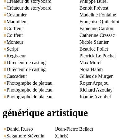
Créateur du storyboard
Philippe Burel
Créateur du storyboard
Benoit Prévost
Costumier
Madeline Fontaine
Maquilleur
Françoise Quilichini
Coiffeur
Fabienne Cardon
Coiffeur
Catherine Crassac
Monteur
Nicole Saunier
Script
Béatrice Pollet
Régisseur
Pierrick Le Pochat
Directeur de casting
Max Morel
Directeur de casting
Nora Habib
Cascadeur
Gilles de Murger
Photographe de plateau
Roger Arpajou
Photographe de plateau
Richard Azoulay
Photographe de plateau
Joanne Azoubel
générique artistique
Daniel Russo
(Jean-Pierre Bellac)
Sagamore Stévenin
(Chris)