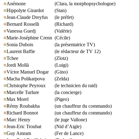
Anémone
(Clara, la morphopsychologue)
Hippolyte Girardot
(Stan)
Jean-Claude Dreyfus
(le préfet)
Bernard Rosselli
(Richard)
Vanessa Guedj
(Valérie)
Marie-Joséphine Crenn
(Cécile)
Sonia Dubois
(la présentatrice TV)
Laurent Baffie
(le rédacteur de TV 12)
Tchee
(Zlotz)
Jordi Mollà
(Luigi)
Víctor Manuel Dogar
(Gino)
Macha Polikarpova
(Zelda)
Christophe Peyroux
(le technicien du raid)
Marcelle Turlure
(la concierge)
Max Morel
(Pigeo)
Rémy Roubakha
(un chauffeur du commando)
Richard Bonnot
(un chauffeur du commando)
Marc Henry
(le juge Vallone)
Jean-Eric Troubat
(Nid d’Aigle)
Guy Amram
(Fer de Lance)