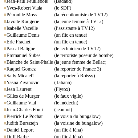
Jean-Paul Feuillebois
(Badaud)
Yves-Robert Viala
(le SDF)
Pétronille Moss
(la réceptionniste de TV12)
Javotte Rougerie
(la jeune femme à TV12)
Isabelle Vazeille
(l’assistante à TV12)
Guillaume Denis
(un flic en tenue)
Eric Frachet
(un flic en tenue)
Pascal Batigne
(le technicien de TV12)
Emmanuel Subes
(le terroriste poseur de bombe)
Blanche de Saint-Phalle
(la jeune femme de Bellac)
Raquel Gomez
(la reporter de France 3)
Sally Micaleff
(la reporter à Roissy)
Yasna Zivanovic
(Tatiana)
Jean Laurent
(Flytox)
Gilles de Murger
(le faux vigile)
Guillaume Vial
(le médecin)
Jean-Charles Fonti
(Jeannot)
Pierrick Le Pochat
(le voisin du bungalow)
Judith Bursztejn
(la voisine du bungalow)
Daniel Leport
(un flic à Iéna)
Duff Barbe
(un flic à Iéna)