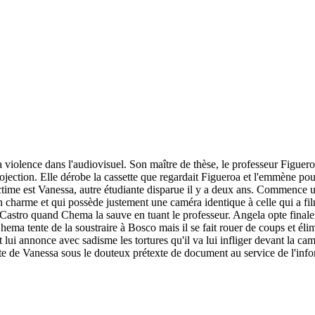
a violence dans l'audiovisuel. Son maître de thèse, le professeur Figuer
rojection. Elle dérobe la cassette que regardait Figueroa et l'emmène po
 victime est Vanessa, autre étudiante disparue il y a deux ans. Commenc
n charme et qui possède justement une caméra identique à celle qui a fi
Castro quand Chema la sauve en tuant le professeur. Angela opte finale
Chema tente de la soustraire à Bosco mais il se fait rouer de coups et él
i annonce avec sadisme les tortures qu'il va lui infliger devant la camér
ette de Vanessa sous le douteux prétexte de document au service de l'inf