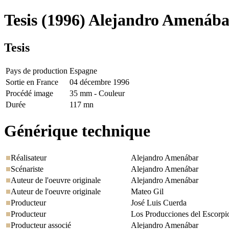
Tesis
(1996) Alejandro Amenába
Tesis
Pays de production
Espagne
Sortie en France
04 décembre 1996
Procédé image
35 mm - Couleur
Durée
117 mn
Générique technique
Réalisateur
Alejandro Amenábar
Scénariste
Alejandro Amenábar
Auteur de l'oeuvre originale
Alejandro Amenábar
Auteur de l'oeuvre originale
Mateo Gil
Producteur
José Luis Cuerda
Producteur
Los Producciones del Escorpi
Producteur associé
Alejandro Amenábar