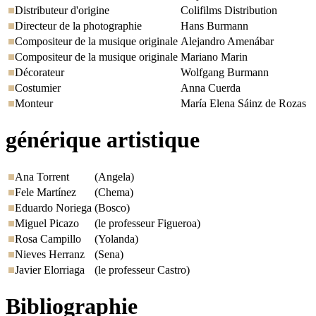
Distributeur d'origine
Colifilms Distribution
Directeur de la photographie
Hans Burmann
Compositeur de la musique originale
Alejandro Amenábar
Compositeur de la musique originale
Mariano Marin
Décorateur
Wolfgang Burmann
Costumier
Anna Cuerda
Monteur
María Elena Sáinz de Rozas
générique artistique
Ana Torrent
(Angela)
Fele Martínez
(Chema)
Eduardo Noriega
(Bosco)
Miguel Picazo
(le professeur Figueroa)
Rosa Campillo
(Yolanda)
Nieves Herranz
(Sena)
Javier Elorriaga
(le professeur Castro)
Bibliographie