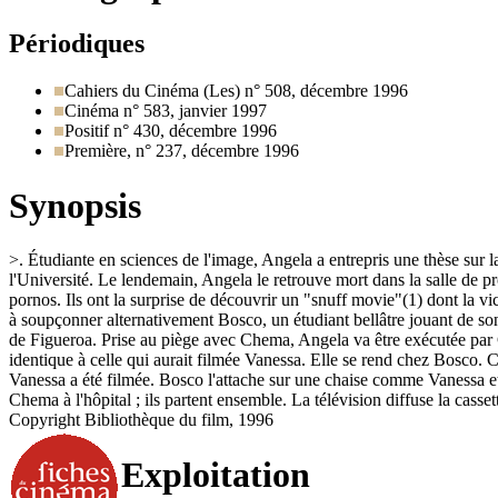
Périodiques
Cahiers du Cinéma (Les) n° 508, décembre 1996
Cinéma n° 583, janvier 1997
Positif n° 430, décembre 1996
Première, n° 237, décembre 1996
Synopsis
>. Étudiante en sciences de l'image, Angela a entrepris une thèse sur l
l'Université. Le lendemain, Angela le retrouve mort dans la salle de p
pornos. Ils ont la surprise de découvrir un "snuff movie"(1) dont la
à soupçonner alternativement Bosco, un étudiant bellâtre jouant de so
de Figueroa. Prise au piège avec Chema, Angela va être exécutée par 
identique à celle qui aurait filmée Vanessa. Elle se rend chez Bosco. 
Vanessa a été filmée. Bosco l'attache sur une chaise comme Vanessa et lu
Chema à l'hôpital ; ils partent ensemble. La télévision diffuse la cass
Copyright Bibliothèque du film, 1996
Exploitation