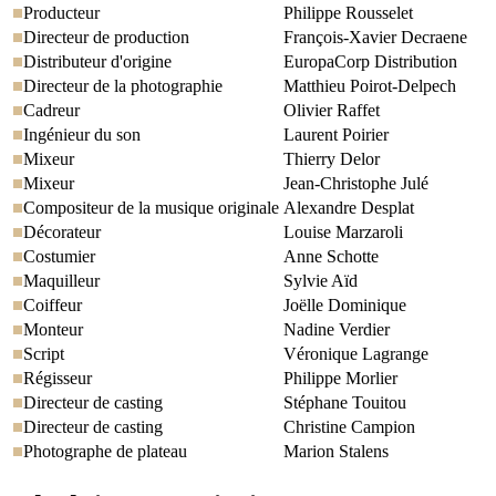
Producteur
Philippe Rousselet
Directeur de production
François-Xavier Decraene
Distributeur d'origine
EuropaCorp Distribution
Directeur de la photographie
Matthieu Poirot-Delpech
Cadreur
Olivier Raffet
Ingénieur du son
Laurent Poirier
Mixeur
Thierry Delor
Mixeur
Jean-Christophe Julé
Compositeur de la musique originale
Alexandre Desplat
Décorateur
Louise Marzaroli
Costumier
Anne Schotte
Maquilleur
Sylvie Aïd
Coiffeur
Joëlle Dominique
Monteur
Nadine Verdier
Script
Véronique Lagrange
Régisseur
Philippe Morlier
Directeur de casting
Stéphane Touitou
Directeur de casting
Christine Campion
Photographe de plateau
Marion Stalens