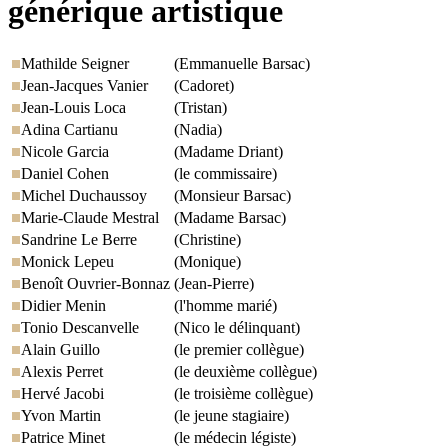
générique artistique
Mathilde Seigner
(Emmanuelle Barsac)
Jean-Jacques Vanier
(Cadoret)
Jean-Louis Loca
(Tristan)
Adina Cartianu
(Nadia)
Nicole Garcia
(Madame Driant)
Daniel Cohen
(le commissaire)
Michel Duchaussoy
(Monsieur Barsac)
Marie-Claude Mestral
(Madame Barsac)
Sandrine Le Berre
(Christine)
Monick Lepeu
(Monique)
Benoît Ouvrier-Bonnaz
(Jean-Pierre)
Didier Menin
(l'homme marié)
Tonio Descanvelle
(Nico le délinquant)
Alain Guillo
(le premier collègue)
Alexis Perret
(le deuxième collègue)
Hervé Jacobi
(le troisième collègue)
Yvon Martin
(le jeune stagiaire)
Patrice Minet
(le médecin légiste)