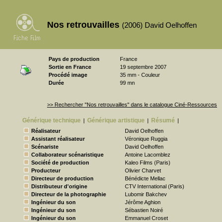
Nos retrouvailles
(2006) David Oelhoffen
Pays de production
France
Sortie en France
19 septembre 2007
Procédé image
35 mm - Couleur
Durée
99 mn
>> Rechercher "Nos retrouvailles" dans le catalogue Ciné-Ressources
Générique technique
Générique artistique
Résumé
|
|
|
Réalisateur
David Oelhoffen
Assistant réalisateur
Véronique Ruggia
Scénariste
David Oelhoffen
Collaborateur scénaristique
Antoine Lacomblez
Société de production
Kaleo Films (Paris)
Producteur
Olivier Charvet
Directeur de production
Bénédicte Mellac
Distributeur d'origine
CTV International (Paris)
Directeur de la photographie
Lubomir Bakchev
Ingénieur du son
Jérôme Aghion
Ingénieur du son
Sébastien Noiré
Ingénieur du son
Emmanuel Croset