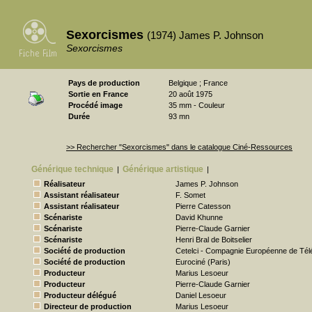
Sexorcismes
(1974) James P. Johnson
Sexorcismes
Pays de production
Belgique ; France
Sortie en France
20 août 1975
Procédé image
35 mm - Couleur
Durée
93 mn
>> Rechercher "Sexorcismes" dans le catalogue Ciné-Ressources
Générique technique
Générique artistique
|
|
Réalisateur
James P. Johnson
Assistant réalisateur
F. Somet
Assistant réalisateur
Pierre Catesson
Scénariste
David Khunne
Scénariste
Pierre-Claude Garnier
Scénariste
Henri Bral de Boitselier
Société de production
Cetelci - Compagnie Européenne de Télé
Société de production
Eurociné (Paris)
Producteur
Marius Lesoeur
Producteur
Pierre-Claude Garnier
Producteur délégué
Daniel Lesoeur
Directeur de production
Marius Lesoeur