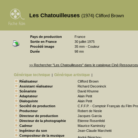
Les Chatouilleuses
(1974) Clifford Brown
Pays de production
France
Sortie en France
30 juillet 1975
Procédé image
35 mm - Couleur
Durée
98 mn
>> Rechercher "Les Chatouilleuses" dans le catalogue Ciné-Ressources
Générique technique
Générique artistique
|
|
Réalisateur
Clifford Brown
Assistant réalisateur
Richard Deconinck
Scénariste
David Khunne
Adaptateur
Alain Petit
Dialoguiste
Alain Petit
Société de production
C.F.F.P. - Comptoir Français du Film Pro
Producteur
Robert de Nesle
Directeur de production
Jacques Garcia
Directeur de la photographie
Etienne Rosenfeld
Cadreur
Maurice Kaminsky
Ingénieur du son
Jean-Claude Marchetti
Compositeur de la musique
André Bénichou