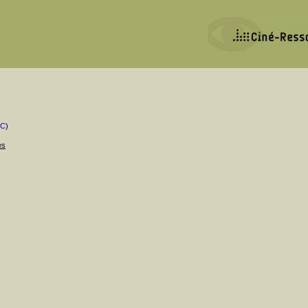
RC
)
es