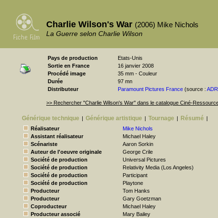
Charlie Wilson's War
(2006) Mike Nichols
La Guerre selon Charlie Wilson
Pays de production
Etats-Unis
Sortie en France
16 janvier 2008
Procédé image
35 mm - Couleur
Durée
97 mn
Distributeur
Paramount Pictures France
(source :
AD
>> Rechercher "Charlie Wilson's War" dans le catalogue Ciné-Ressourc
Générique technique
Générique artistique
Tournage
Résumé
|
|
|
|
Réalisateur
Mike Nichols
Assistant réalisateur
Michael Haley
Scénariste
Aaron Sorkin
Auteur de l'oeuvre originale
George Crile
Société de production
Universal Pictures
Société de production
Relativity Media (Los Angeles)
Société de production
Participant
Société de production
Playtone
Producteur
Tom Hanks
Producteur
Gary Goetzman
Coproducteur
Michael Haley
Producteur associé
Mary Bailey