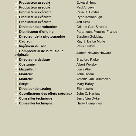
Producteur associé
Edward Hunt
Producteur associé
Paul A. Levin
Producteur exécutif
Celia D. Costas
Producteur exécutif
Ryan Kavanaugh
Producteur exécutif
Jeff Skoll
Directeur de production
Cristen Carr Strubbe
Distributeur d'origine
Paramount Pictures France
Directeur de la photographie
Stephen Goldblatt
Cadreur
Ray J. De La Motte
Ingénieur du son
Petur Hliddal
Compositeur de la musique
James Newton Howard
originale
Directeur artistique
Bradford Ricker
Costumier
Albert Wolsky
Maquilleur
Luisa Abel
Monteur
John Bloom
Monteur
Antonia Van Drimmelen
Script
Mary Bailey
Directeur de casting
Ellen Lewis
Coordinateur des effets spéciaux
John C. Hartigan
Conseiller technique
Jerry Van Dyke
Conseiller technique
Harry Humphries