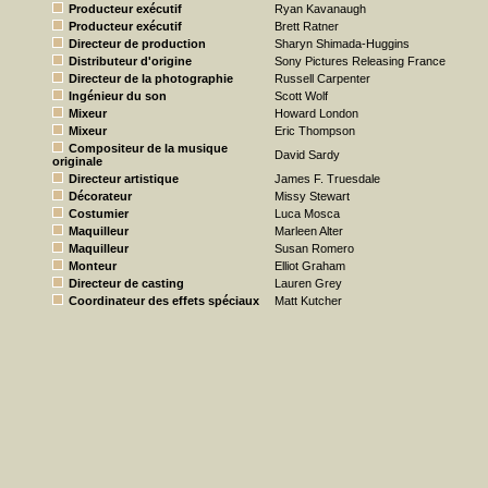
Producteur exécutif
Ryan Kavanaugh
Producteur exécutif
Brett Ratner
Directeur de production
Sharyn Shimada-Huggins
Distributeur d'origine
Sony Pictures Releasing France
Directeur de la photographie
Russell Carpenter
Ingénieur du son
Scott Wolf
Mixeur
Howard London
Mixeur
Eric Thompson
Compositeur de la musique
David Sardy
originale
Directeur artistique
James F. Truesdale
Décorateur
Missy Stewart
Costumier
Luca Mosca
Maquilleur
Marleen Alter
Maquilleur
Susan Romero
Monteur
Elliot Graham
Directeur de casting
Lauren Grey
Coordinateur des effets spéciaux
Matt Kutcher