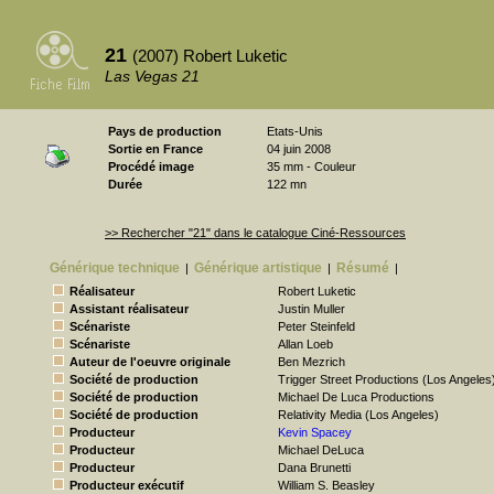
21
(2007) Robert Luketic
Las Vegas 21
Pays de production
Etats-Unis
Sortie en France
04 juin 2008
Procédé image
35 mm - Couleur
Durée
122 mn
>> Rechercher "21" dans le catalogue Ciné-Ressources
Générique technique
Générique artistique
Résumé
|
|
|
Réalisateur
Robert Luketic
Assistant réalisateur
Justin Muller
Scénariste
Peter Steinfeld
Scénariste
Allan Loeb
Auteur de l'oeuvre originale
Ben Mezrich
Société de production
Trigger Street Productions (Los Angeles
Société de production
Michael De Luca Productions
Société de production
Relativity Media (Los Angeles)
Producteur
Kevin Spacey
Producteur
Michael DeLuca
Producteur
Dana Brunetti
Producteur exécutif
William S. Beasley