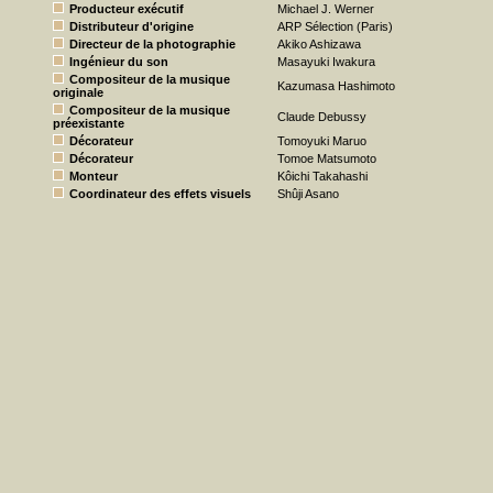
Producteur exécutif
Michael J. Werner
Distributeur d'origine
ARP Sélection (Paris)
Directeur de la photographie
Akiko Ashizawa
Ingénieur du son
Masayuki Iwakura
Compositeur de la musique
Kazumasa Hashimoto
originale
Compositeur de la musique
Claude Debussy
préexistante
Décorateur
Tomoyuki Maruo
Décorateur
Tomoe Matsumoto
Monteur
Kôichi Takahashi
Coordinateur des effets visuels
Shûji Asano