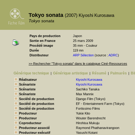
Tokyo sonata
(2007) Kiyoshi Kurosawa
Tokyo sonata
Pays de production
Japon
Sortie en France
25 mars 2009
Procédé image
35 mm - Couleur
Durée
119 mn
Distributeur
ARP Sélection
(source :
ADRC
)
>> Rechercher "Tokyo sonata" dans le catalogue Ciné-Ressources
Générique technique
Générique artistique
Résumé
Palmarès
Bi
|
|
|
|
Réalisateur
Kiyoshi Kurosawa
Scénariste
Kiyoshi Kurosawa
Scénariste
Sachiko Tanaka
Scénariste
Max Mannix
Société de production
Django Film (Tokyo)
Société de production
EF - Entertainment Farm (Tokyo)
Société de production
Fortissimo Films
Producteur
Yukie Kito
Producteur
Wouter Barendrecht
Coproducteur
Hirohisa Mukuju
Producteur associé
Raymond Phathanavirangoon
Producteur exécutif
Yasushi Kotani