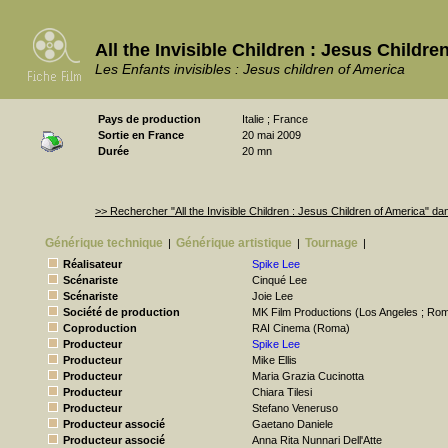
All the Invisible Children : Jesus Childr
Les Enfants invisibles : Jesus children of America
Pays de production
Italie ; France
Sortie en France
20 mai 2009
Durée
20 mn
>> Rechercher "All the Invisible Children : Jesus Children of America" 
Générique technique
Générique artistique
Tournage
|
|
|
Réalisateur
Spike Lee
Scénariste
Cinqué Lee
Scénariste
Joie Lee
Société de production
MK Film Productions (Los Angeles ; Ro
Coproduction
RAI Cinema (Roma)
Producteur
Spike Lee
Producteur
Mike Ellis
Producteur
Maria Grazia Cucinotta
Producteur
Chiara Tilesi
Producteur
Stefano Veneruso
Producteur associé
Gaetano Daniele
Producteur associé
Anna Rita Nunnari Dell'Atte