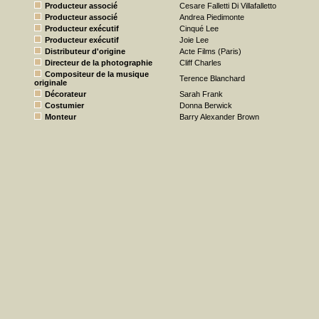
Producteur associé
Cesare Falletti Di Villafalletto
Producteur associé
Andrea Piedimonte
Producteur exécutif
Cinqué Lee
Producteur exécutif
Joie Lee
Distributeur d'origine
Acte Films (Paris)
Directeur de la photographie
Cliff Charles
Compositeur de la musique
Terence Blanchard
originale
Décorateur
Sarah Frank
Costumier
Donna Berwick
Monteur
Barry Alexander Brown