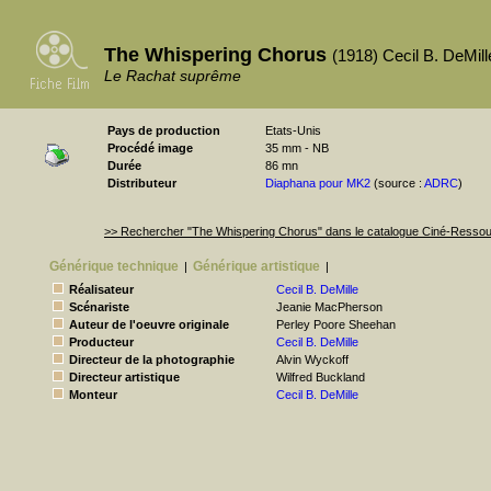
The Whispering Chorus
(1918) Cecil B. DeMill
Le Rachat suprême
Pays de production
Etats-Unis
Procédé image
35 mm - NB
Durée
86 mn
Distributeur
Diaphana pour MK2
(source :
ADRC
)
>> Rechercher "The Whispering Chorus" dans le catalogue Ciné-Resso
Générique technique
Générique artistique
|
|
Réalisateur
Cecil B. DeMille
Scénariste
Jeanie MacPherson
Auteur de l'oeuvre originale
Perley Poore Sheehan
Producteur
Cecil B. DeMille
Directeur de la photographie
Alvin Wyckoff
Directeur artistique
Wilfred Buckland
Monteur
Cecil B. DeMille