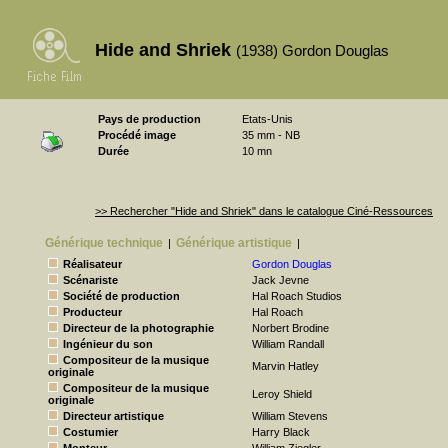
Hide and Shriek
(1938) Gordon Douglas
Pays de production
Etats-Unis
Procédé image
35 mm - NB
Durée
10 mn
>> Rechercher "Hide and Shriek" dans le catalogue Ciné-Ressources
Générique technique
Générique artistique
|
|
Réalisateur
Gordon Douglas
Scénariste
Jack Jevne
Société de production
Hal Roach Studios
Producteur
Hal Roach
Directeur de la photographie
Norbert Brodine
Ingénieur du son
William Randall
Compositeur de la musique
Marvin Hatley
originale
Compositeur de la musique
Leroy Shield
originale
Directeur artistique
William Stevens
Costumier
Harry Black