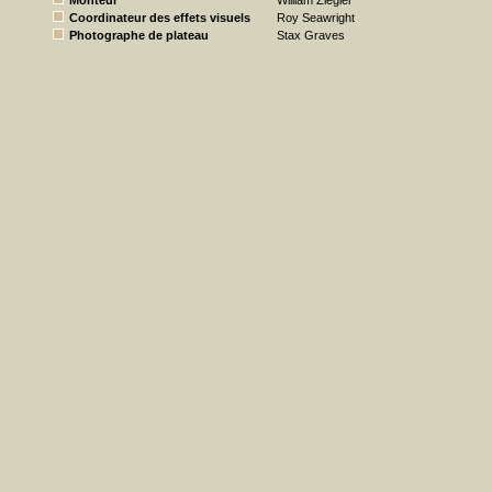
Monteur
William Ziegler
Coordinateur des effets visuels
Roy Seawright
Photographe de plateau
Stax Graves