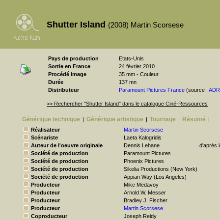
Shutter Island
(2008) Martin Scorsese
Pays de production
Etats-Unis
Sortie en France
24 février 2010
Procédé image
35 mm - Couleur
Durée
137 mn
Distributeur
Paramount Pictures France
(source :
AD
>> Rechercher "Shutter Island" dans le catalogue Ciné-Ressources
Générique technique
Générique artistique
Tournage
Résumé
|
|
|
|
Réalisateur
Martin Scorsese
Scénariste
Laeta Kalogridis
Auteur de l'oeuvre originale
Dennis Lehane
d'après 
Société de production
Paramount Pictures
Société de production
Phoenix Pictures
Société de production
Sikelia Productions (New York)
Société de production
Appian Way (Los Angeles)
Producteur
Mike Medavoy
Producteur
Arnold W. Messer
Producteur
Bradley J. Fischer
Producteur
Martin Scorsese
Coproducteur
Joseph Reidy