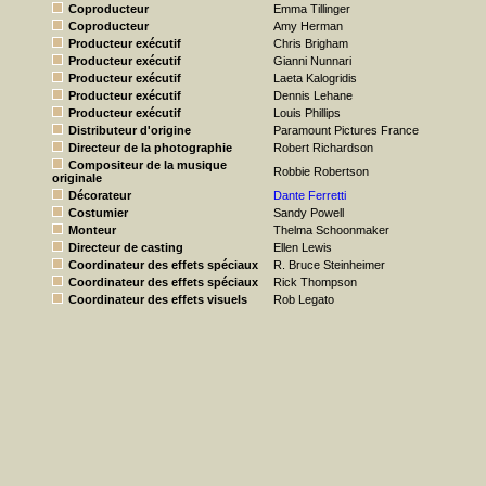
Coproducteur
Emma Tillinger
Coproducteur
Amy Herman
Producteur exécutif
Chris Brigham
Producteur exécutif
Gianni Nunnari
Producteur exécutif
Laeta Kalogridis
Producteur exécutif
Dennis Lehane
Producteur exécutif
Louis Phillips
Distributeur d'origine
Paramount Pictures France
Directeur de la photographie
Robert Richardson
Compositeur de la musique
Robbie Robertson
originale
Décorateur
Dante Ferretti
Costumier
Sandy Powell
Monteur
Thelma Schoonmaker
Directeur de casting
Ellen Lewis
Coordinateur des effets spéciaux
R. Bruce Steinheimer
Coordinateur des effets spéciaux
Rick Thompson
Coordinateur des effets visuels
Rob Legato