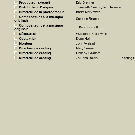
Producteur exécutif
Eric Brenner
Distributeur d'origine
Twentieth Century Fox France
Directeur de la photographie
Barry Markowitz
Compositeur de la musique
Stephen Bruton
originale
Compositeur de la musique
T-Bone Burnett
originale
Décorateur
Waldemar Kalinowski
Costumier
Doug Hall
Monteur
John Axelrad
Directeur de casting
Mary Vernieu
Directeur de casting
Lindsay Graham
Directeur de casting
Jo Edna Boldin
casting 