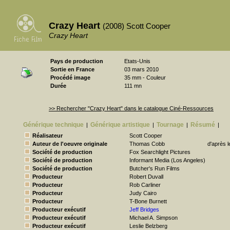
Crazy Heart
(2008) Scott Cooper
Crazy Heart
Pays de production
Etats-Unis
Sortie en France
03 mars 2010
Procédé image
35 mm - Couleur
Durée
111 mn
>> Rechercher "Crazy Heart" dans le catalogue Ciné-Ressources
Générique technique
Générique artistique
Tournage
Résumé
|
|
|
|
Réalisateur
Scott Cooper
Auteur de l'oeuvre originale
Thomas Cobb
d'après 
Société de production
Fox Searchlight Pictures
Société de production
Informant Media (Los Angeles)
Société de production
Butcher's Run Films
Producteur
Robert Duvall
Producteur
Rob Carliner
Producteur
Judy Cairo
Producteur
T-Bone Burnett
Producteur exécutif
Jeff Bridges
Producteur exécutif
Michael A. Simpson
Producteur exécutif
Leslie Belzberg