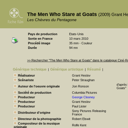
The Men Who Stare at Goats
(2009) Grant H
Les Chèvres du Pentagone
Pays de production
Etats-Unis
Sortie en France
10 mars 2010
Procédé image
35 mm - Couleur
Durée
94 mn
>> Rechercher "The Men Who Stare at Goats" dans le catalogue Ciné-
Générique technique
Générique artistique
Résumé
|
|
|
Réalisateur
Grant Heslov
Scénariste
Peter Straughan
d'après 
Auteur de l'oeuvre originale
Jon Ronson
Goats"
Société de production
Columbia Pictures
Producteur
George Clooney
Producteur
Grant Heslov
Producteur
Paul Lister
Sony Pictures Releasing
Distributeur d'origine
France
Directeur de la photographie
Robert Elswit
Compositeur de la musique
Rolfe Kent
originale