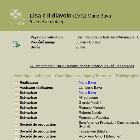
Lisa e il diavolo
(1972) Mario Bava
[Lisa et le diable]
Pays de production
Italie ; République fédérale d'Allemagne ;
Procédé image
35 mm - Couleur
Durée
95 mn
>> Rechercher "Lisa e il diavolo" dans le catalogue Ciné-Ressources
Générique technique
Générique artistique
Tournage
Bibliographie
|
|
|
Réalisateur
Mario Bava
Assistant réalisateur
Lamberto Bava
Scénariste
Mario Bava
Scénariste
Alfred Leone
Scénariste
Giorgio Maulini
Scénariste
Romano Migliorini
Scénariste
Roberto Natale
Scénariste
Francesca Rusicka
Euro America Produzioni Cinematografi
Société de production
(Roma)
Société de production
Tecisa Film (Madrid)
Société de production
Roxy Film GmbH (München)