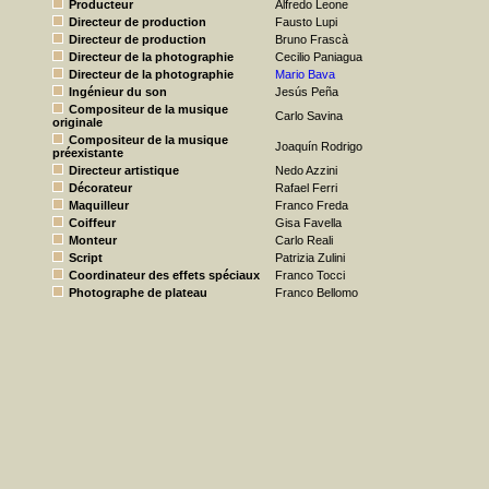
Producteur
Alfredo Leone
Directeur de production
Fausto Lupi
Directeur de production
Bruno Frascà
Directeur de la photographie
Cecilio Paniagua
Directeur de la photographie
Mario Bava
Ingénieur du son
Jesús Peña
Compositeur de la musique
Carlo Savina
originale
Compositeur de la musique
Joaquín Rodrigo
préexistante
Directeur artistique
Nedo Azzini
Décorateur
Rafael Ferri
Maquilleur
Franco Freda
Coiffeur
Gisa Favella
Monteur
Carlo Reali
Script
Patrizia Zulini
Coordinateur des effets spéciaux
Franco Tocci
Photographe de plateau
Franco Bellomo