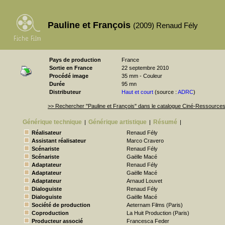
Pauline et François
(2009) Renaud Fély
Pays de production
France
Sortie en France
22 septembre 2010
Procédé image
35 mm - Couleur
Durée
95 mn
Distributeur
Haut et court
(source :
ADRC
)
>> Rechercher "Pauline et François" dans le catalogue Ciné-Ressource
Générique technique
Générique artistique
Résumé
|
|
|
Réalisateur
Renaud Fély
Assistant réalisateur
Marco Cravero
Scénariste
Renaud Fély
Scénariste
Gaëlle Macé
Adaptateur
Renaud Fély
Adaptateur
Gaëlle Macé
Adaptateur
Arnaud Louvet
Dialoguiste
Renaud Fély
Dialoguiste
Gaëlle Macé
Société de production
Aeternam Films (Paris)
Coproduction
La Huit Production (Paris)
Producteur associé
Francesca Feder