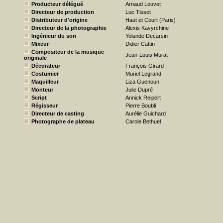
Producteur délégué
Arnaud Louvet
Directeur de production
Luc Tissot
Distributeur d'origine
Haut et Court (Paris)
Directeur de la photographie
Alexis Kavyrchine
Ingénieur du son
Yolande Decarsin
Mixeur
Didier Cattin
Compositeur de la musique
Jean-Louis Murat
originale
Décorateur
François Girard
Costumier
Muriel Legrand
Maquilleur
Liza Guenoun
Monteur
Julie Dupré
Script
Annick Reipert
Régisseur
Pierre Boubli
Directeur de casting
Aurélie Guichard
Photographe de plateau
Carole Bethuel