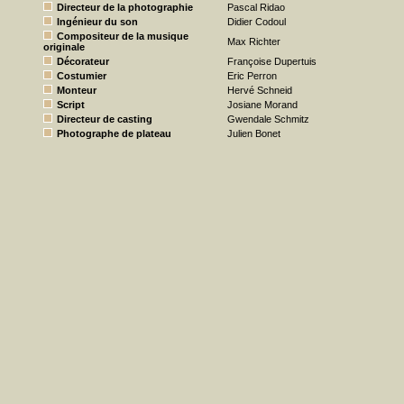
Directeur de la photographie
Pascal Ridao
Ingénieur du son
Didier Codoul
Compositeur de la musique
Max Richter
originale
Décorateur
Françoise Dupertuis
Costumier
Eric Perron
Monteur
Hervé Schneid
Script
Josiane Morand
Directeur de casting
Gwendale Schmitz
Photographe de plateau
Julien Bonet