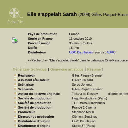
Elle s'appelait Sarah
(2009) Gilles Paquet-Bren
Pays de production
France
Sortie en France
13 octobre 2010
Procédé image
35 mm - Couleur
Durée
111 mn
Distributeur
UGC Distribution
(source :
ADRC
)
>> Rechercher "Elle s'appelait Sarah" dans le catalogue Ciné-Ressource
Générique technique
Générique artistique
Résumé
|
|
|
Réalisateur
Gilles Paquet-Brenner
Assistant réalisateur
Olivier Coutard
Scénariste
Serge Joncour
Scénariste
Gilles Paquet-Brenner
Auteur de l'oeuvre originale
Tatiana de Rosnay
d'après le rom
Société de production
Hugo Productions (Paris)
Société de production
TF1 Droits Audiovisuels
Société de production
France 2 Cinéma
Producteur
Stéphane Marsil
Directeur de production
Clément Sentilhes
Distributeur d'origine
UGC Distribution
Distributeur d'origine
Studio 37 (Paris)