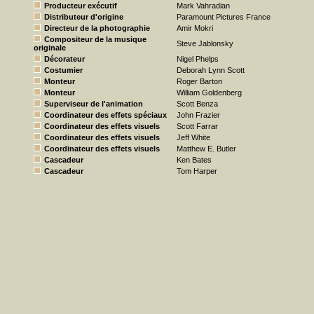
Producteur exécutif
Mark Vahradian
Distributeur d'origine
Paramount Pictures France
Directeur de la photographie
Amir Mokri
Compositeur de la musique
Steve Jablonsky
originale
Décorateur
Nigel Phelps
Costumier
Deborah Lynn Scott
Monteur
Roger Barton
Monteur
William Goldenberg
Superviseur de l'animation
Scott Benza
Coordinateur des effets spéciaux
John Frazier
Coordinateur des effets visuels
Scott Farrar
Coordinateur des effets visuels
Jeff White
Coordinateur des effets visuels
Matthew E. Butler
Cascadeur
Ken Bates
Cascadeur
Tom Harper