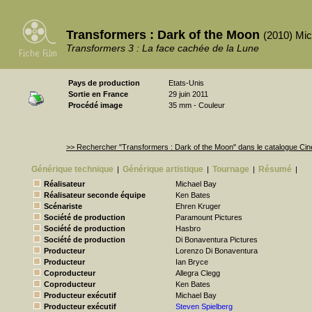
Transformers : Dark of the Moon
(2010) Mi
Transformers 3 : La face cachée de la Lune
Pays de production
Etats-Unis
Sortie en France
29 juin 2011
Procédé image
35 mm - Couleur
>> Rechercher "Transformers : Dark of the Moon" dans le catalogue C
Générique technique
Générique artistique
Tournage
Résumé
|
|
|
|
Réalisateur
Michael Bay
Réalisateur seconde équipe
Ken Bates
Scénariste
Ehren Kruger
Société de production
Paramount Pictures
Société de production
Hasbro
Société de production
Di Bonaventura Pictures
Producteur
Lorenzo Di Bonaventura
Producteur
Ian Bryce
Coproducteur
Allegra Clegg
Coproducteur
Ken Bates
Producteur exécutif
Michael Bay
Producteur exécutif
Steven Spielberg