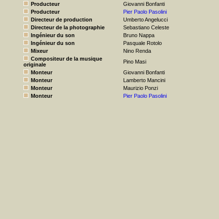
Producteur
Giovanni Bonfanti
Producteur
Pier Paolo Pasolini
Directeur de production
Umberto Angelucci
Directeur de la photographie
Sebastiano Celeste
Ingénieur du son
Bruno Nappa
Ingénieur du son
Pasquale Rotolo
Mixeur
Nino Renda
Compositeur de la musique
Pino Masi
originale
Monteur
Giovanni Bonfanti
Monteur
Lamberto Mancini
Monteur
Maurizio Ponzi
Monteur
Pier Paolo Pasolini