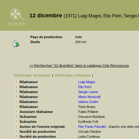
12 dicembre
(1971) Luigi Magni, Elio Petri, Sergio 
Pays de production
Italie
Durée
104 mn
>> Rechercher "12 dicembre" dans le catalogue Ciné-Ressources
Générique technique
Générique artistique
|
|
Réalisateur
Luigi Magni
Réalisateur
Elio Petri
Réalisateur
Sergio Leone
Réalisateur
Mario Monicelli
Réalisateur
Valerio Zurlini
Réalisateur
Tinto Brass
Assistant réalisateur
Fabio Pellarin
Scénariste
Giovanni Bonfanti
Scénariste
Goffredo Fofi
Auteur de l'oeuvre originale
Pier Paolo Pasolini
d'après une idée ori
Société de production
Circolo Ottobre
Société de production
Lotta Continua