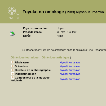
Fuyuko no omokage
(1988) Kiyoshi Kurosawa
Pays de production
Japon
Procédé image
35 mm - Couleur
Durée
4 mn
>> Rechercher "Fuyuko no omokage" dans le catalogue Ciné-Ressourc
Générique technique
Générique artistique
|
|
Réalisateur
Kiyoshi Kurosawa
Scénariste
Kiyoshi Kurosawa
Directeur de la photographie
Kiyoshi Kurosawa
Ingénieur du son
Kiyoshi Kurosawa
Compositeur de la musique
Kiyoshi Kurosawa
originale