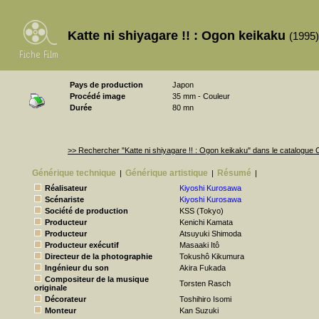
Katte ni shiyagare !! : Ogon keikaku
(1995
Pays de production
Japon
Procédé image
35 mm - Couleur
Durée
80 mn
>> Rechercher "Katte ni shiyagare !! : Ogon keikaku" dans le catalogu
Générique technique
Générique artistique
Résumé
|
|
|
Réalisateur
Kiyoshi Kurosawa
Scénariste
Kiyoshi Kurosawa
Société de production
KSS (Tokyo)
Producteur
Kenichi Kamata
Producteur
Atsuyuki Shimoda
Producteur exécutif
Masaaki Itô
Directeur de la photographie
Tokushô Kikumura
Ingénieur du son
Akira Fukada
Compositeur de la musique
Torsten Rasch
originale
Décorateur
Toshihiro Isomi
Monteur
Kan Suzuki