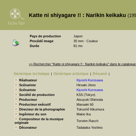
Katte ni shiyagare !! : Narikin keikaku
(19
Pays de production
Japon
Procédé image
35 mm - Couleur
Durée
81 mn
>> Rechercher "Katte ni shiyagare !! : Narikin keikaku" dans le catalog
Générique technique
Générique artistique
Résumé
|
|
|
Réalisateur
Kiyoshi Kurosawa
Scénariste
Hiroaki Jinno
Scénariste
Kiyoshi Kurosawa
Société de production
KSS (Tokyo)
Producteur
Atsuyuki Shimoda
Producteur exécutif
Masaaki Itô
Directeur de la photographie
Tokushô Kikumura
Ingénieur du son
Makio Ika
Compositeur de la musique
Torsten Rasch
originale
Décorateur
Tadataka Yoshino