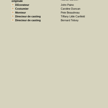
originale
Décorateur
John Paino
Costumier
Caroline Duncan
Monteur
Pete Beaudreau
Directeur de casting
Tiffany Little Canfield
Directeur de casting
Bernard Telsey