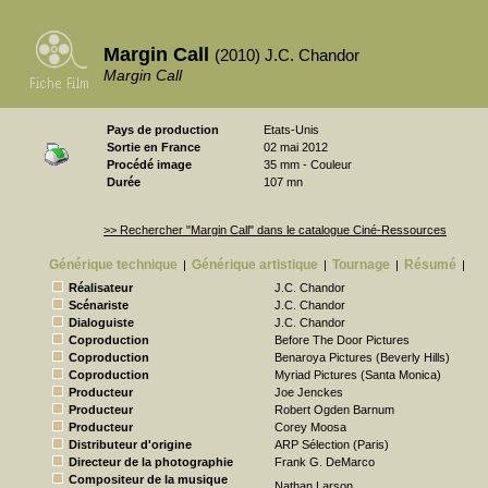
Margin Call
(2010) J.C. Chandor
Margin Call
Pays de production
Etats-Unis
Sortie en France
02 mai 2012
Procédé image
35 mm - Couleur
Durée
107 mn
>> Rechercher "Margin Call" dans le catalogue Ciné-Ressources
Générique technique
Générique artistique
Tournage
Résumé
|
|
|
|
Réalisateur
J.C. Chandor
Scénariste
J.C. Chandor
Dialoguiste
J.C. Chandor
Coproduction
Before The Door Pictures
Coproduction
Benaroya Pictures (Beverly Hills)
Coproduction
Myriad Pictures (Santa Monica)
Producteur
Joe Jenckes
Producteur
Robert Ogden Barnum
Producteur
Corey Moosa
Distributeur d'origine
ARP Sélection (Paris)
Directeur de la photographie
Frank G. DeMarco
Compositeur de la musique
Nathan Larson