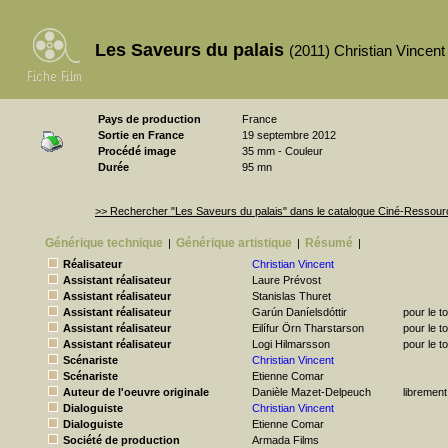
Les Saveurs du palais
(2011) Christian Vincent
Pays de production
France
Sortie en France
19 septembre 2012
Procédé image
35 mm - Couleur
Durée
95 mn
>> Rechercher "Les Saveurs du palais" dans le catalogue Ciné-Ressou
Générique technique
Générique artistique
Résumé
|
|
|
Réalisateur
Christian Vincent
Assistant réalisateur
Laure Prévost
Assistant réalisateur
Stanislas Thuret
Assistant réalisateur
Garún Daníelsdóttir
pour le t
Assistant réalisateur
Eilífur Örn Tharstarson
pour le t
Assistant réalisateur
Logi Hilmarsson
pour le t
Scénariste
Christian Vincent
Scénariste
Etienne Comar
Auteur de l'oeuvre originale
Danièle Mazet-Delpeuch
librement
Dialoguiste
Christian Vincent
Dialoguiste
Etienne Comar
Société de production
Armada Films