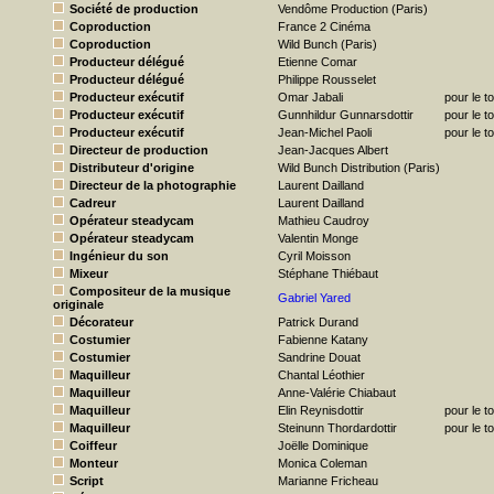
Société de production
Vendôme Production (Paris)
Coproduction
France 2 Cinéma
Coproduction
Wild Bunch (Paris)
Producteur délégué
Etienne Comar
Producteur délégué
Philippe Rousselet
Producteur exécutif
Omar Jabali
pour le t
Producteur exécutif
Gunnhildur Gunnarsdottir
pour le t
Producteur exécutif
Jean-Michel Paoli
pour le t
Directeur de production
Jean-Jacques Albert
Distributeur d'origine
Wild Bunch Distribution (Paris)
Directeur de la photographie
Laurent Dailland
Cadreur
Laurent Dailland
Opérateur steadycam
Mathieu Caudroy
Opérateur steadycam
Valentin Monge
Ingénieur du son
Cyril Moisson
Mixeur
Stéphane Thiébaut
Compositeur de la musique
Gabriel Yared
originale
Décorateur
Patrick Durand
Costumier
Fabienne Katany
Costumier
Sandrine Douat
Maquilleur
Chantal Léothier
Maquilleur
Anne-Valérie Chiabaut
Maquilleur
Elin Reynisdottir
pour le t
Maquilleur
Steinunn Thordardottir
pour le t
Coiffeur
Joëlle Dominique
Monteur
Monica Coleman
Script
Marianne Fricheau