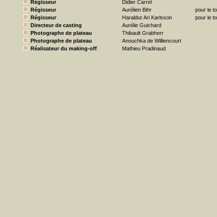
Régisseur
Didier Carrel
Régisseur
Aurélien Bihr
pour le t
Régisseur
Haraldur Ari Karlsson
pour le t
Directeur de casting
Aurélie Guichard
Photographe de plateau
Thibault Grabherr
Photographe de plateau
Anouchka de Williencourt
Réalisateur du making-off
Mathieu Pradinaud