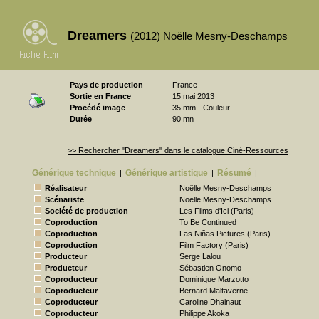
Dreamers
(2012) Noëlle Mesny-Deschamps
Pays de production
France
Sortie en France
15 mai 2013
Procédé image
35 mm - Couleur
Durée
90 mn
>> Rechercher "Dreamers" dans le catalogue Ciné-Ressources
Générique technique
Générique artistique
Résumé
|
|
|
Réalisateur
Noëlle Mesny-Deschamps
Scénariste
Noëlle Mesny-Deschamps
Société de production
Les Films d'Ici (Paris)
Coproduction
To Be Continued
Coproduction
Las Niñas Pictures (Paris)
Coproduction
Film Factory (Paris)
Producteur
Serge Lalou
Producteur
Sébastien Onomo
Coproducteur
Dominique Marzotto
Coproducteur
Bernard Maltaverne
Coproducteur
Caroline Dhainaut
Coproducteur
Philippe Akoka