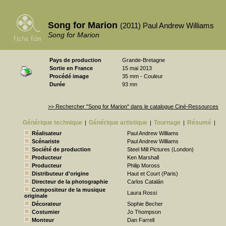
Song for Marion
(2011) Paul Andrew Williams
Song for Marion
Pays de production
Grande-Bretagne
Sortie en France
15 mai 2013
Procédé image
35 mm - Couleur
Durée
93 mn
>> Rechercher "Song for Marion" dans le catalogue Ciné-Ressources
Générique technique
Générique artistique
Tournage
Résumé
|
|
|
|
Réalisateur
Paul Andrew Williams
Scénariste
Paul Andrew Williams
Société de production
Steel Mill Pictures (London)
Producteur
Ken Marshall
Producteur
Philip Moross
Distributeur d'origine
Haut et Court (Paris)
Directeur de la photographie
Carlos Catalán
Compositeur de la musique
Laura Rossi
originale
Décorateur
Sophie Becher
Costumier
Jo Thompson
Monteur
Dan Farrell